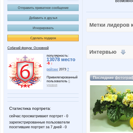
Возможнос
Отправить приватное сообщение
Добавить в друзья
Метки лидеров
Игнорировать
Сделать подарок
Собачий форум: Основной
Интервью
популярность:
13078 место
-6 ↓
рейтинг
2073
?
Последние
фотогра
Привилегированный
пользователь
6
уровня
Статистика портрета:
сейчас просматривают портрет - 0
зарегистрированные пользователи
посетившие портрет за 7 дней - 0